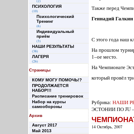
(2)
ПСИХОЛОГИЯ
Также перед Чемпи
(10)
Психологический
Геннадий Галкин 
Тренинг
(6)
Индивидуальный
приём
С этого года наш 
(3)
НАШИ РЕЗУЛЬТАТЫ
На прошлом турнир
(38)
1–ое место.
ЛАГЕРЯ
(26)
На Чемпионате Эст
Страницы
который провёл тр
КОМУ МОГУ ПОМОЧЬ!?
ПРОДОЛЖАЕТСЯ
НАБОР!!!
Расписание тренировок
Рубрика:
НАШИ Р
Набор на курсы
самообороны
ЭСТОНИИ ПО JU —
Архив
ЧЕМПИОНА
Август 2017
14 Октябрь, 2007
Май 2013