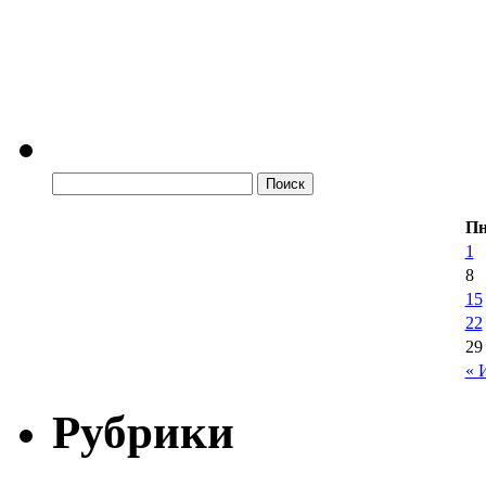
П
1
8
15
22
29
« 
Рубрики